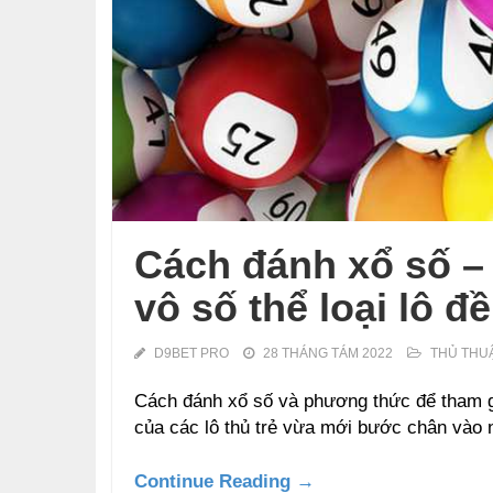
Cách đánh xổ số – 
vô số thể loại lô đề
D9BET PRO
28 THÁNG TÁM 2022
THỦ THU
Cách đánh xổ số và phương thức để tham g
của các lô thủ trẻ vừa mới bước chân vào
Continue Reading →