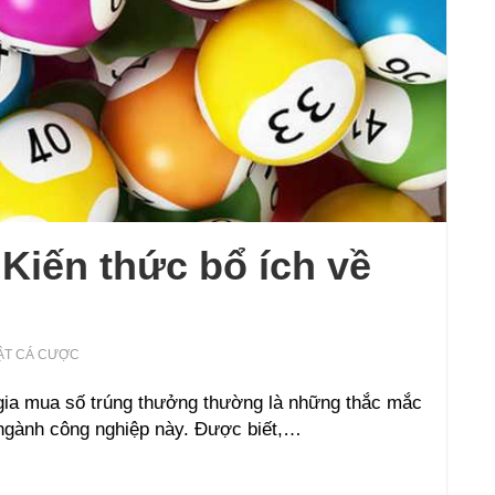
Kiến thức bổ ích về
ẬT CÁ CƯỢC
ia mua số trúng thưởng thường là những thắc mắc
 ngành công nghiệp này. Được biết,…