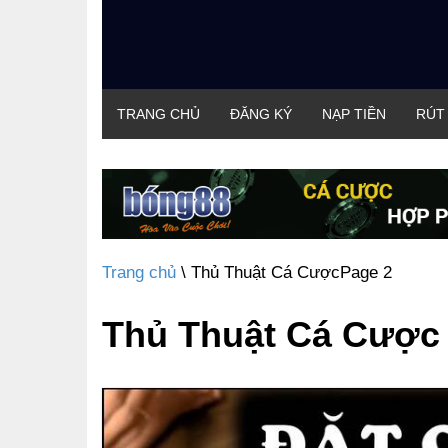
TRANG CHỦ
ĐĂNG KÝ
NẠP TIỀN
RÚT
Trang chủ
\ Thủ Thuật Cá CượcPage 2
Thủ Thuật Cá Cược