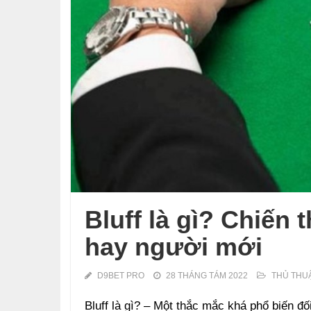
Bluff là gì? Chiến 
hay người mới
D9BET PRO
28 THÁNG TÁM 2022
THỦ THU
Bluff là gì? – Một thắc mắc khá phổ biến đối