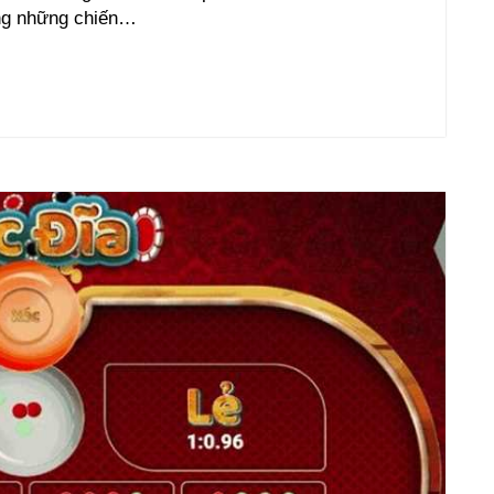
ong những chiến…