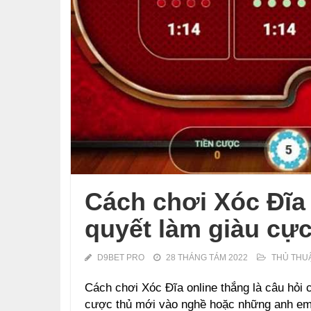
Cách chơi Xóc Đĩa 
quyết làm giàu cực
D9BET PRO
28 THÁNG TÁM 2022
THỦ THU
Cách chơi Xóc Đĩa online thắng là câu hỏi 
cược thủ mới vào nghề hoặc những anh em