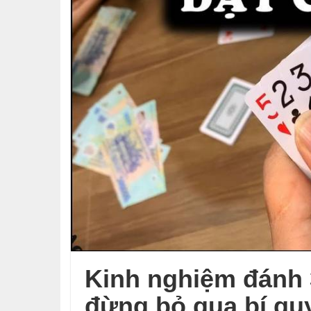
Kinh nghiệm đánh 
đừng bỏ qua bí qu