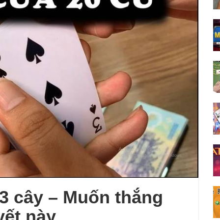
3 cây – Muốn thắng
yết này