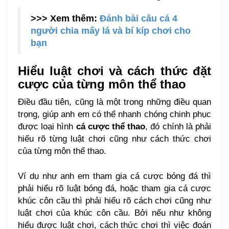
>>> Xem thêm:
Đánh bài câu cá 4
người chia mấy lá và bí kíp chơi cho
bạn
Hiểu luật chơi và cách thức đặt
cược của từng môn thể thao
Điều đầu tiên, cũng là một trong những điều quan
trọng, giúp anh em có thể nhanh chóng chinh phục
được loại hình
cá cược thể thao
, đó chính là phải
hiểu rõ từng luật chơi cũng như cách thức chơi
của từng môn thể thao.
Ví dụ như anh em tham gia cá cược bóng đá thì
phải hiểu rõ luật bóng đá, hoặc tham gia cá cược
khúc côn cầu thì phải hiểu rõ cách chơi cũng như
luật chơi của khúc côn cầu. Bởi nếu như không
hiểu được luật chơi, cách thức chơi thì việc đoán