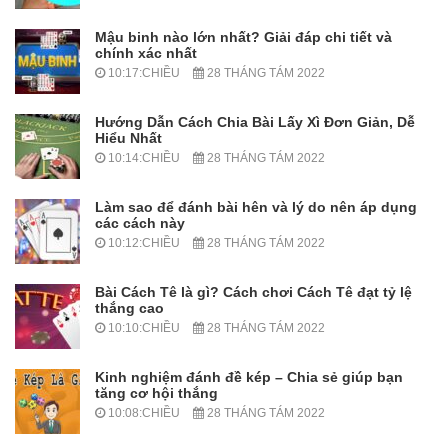
Mậu binh nào lớn nhất? Giải đáp chi tiết và
chính xác nhất
10:17:CHIỀU
28 THÁNG TÁM 2022
Hướng Dẫn Cách Chia Bài Lấy Xì Đơn Giản, Dễ
Hiểu Nhất
10:14:CHIỀU
28 THÁNG TÁM 2022
Làm sao để đánh bài hên và lý do nên áp dụng
các cách này
10:12:CHIỀU
28 THÁNG TÁM 2022
Bài Cách Tê là gì? Cách chơi Cách Tê đạt tỷ lệ
thắng cao
10:10:CHIỀU
28 THÁNG TÁM 2022
Kinh nghiệm đánh đề kép – Chia sẻ giúp bạn
tăng cơ hội thắng
10:08:CHIỀU
28 THÁNG TÁM 2022