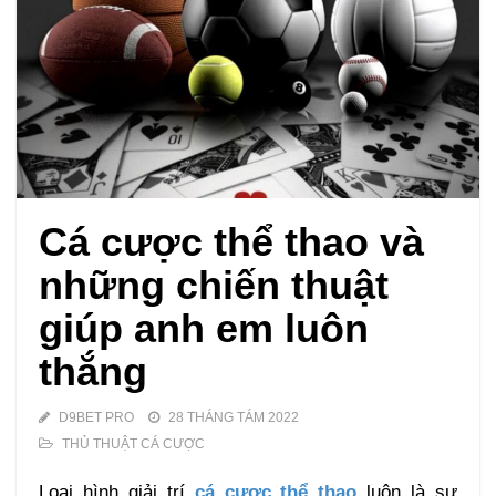
Cá cược thể thao và
những chiến thuật
giúp anh em luôn
thắng
D9BET PRO
28 THÁNG TÁM 2022
THỦ THUẬT CÁ CƯỢC
Loại hình giải trí
cá cược thể thao
luôn là sự