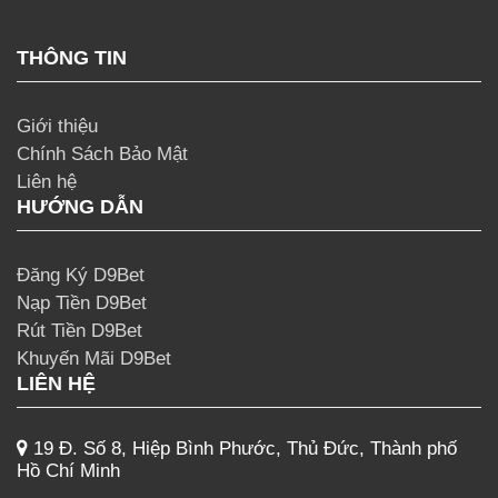
THÔNG TIN
Giới thiệu
Chính Sách Bảo Mật
Liên hệ
HƯỚNG DẪN
Đăng Ký D9Bet
Nạp Tiền D9Bet
Rút Tiền D9Bet
Khuyến Mãi D9Bet
LIÊN HỆ
19 Đ. Số 8, Hiệp Bình Phước, Thủ Đức, Thành phố
Hồ Chí Minh