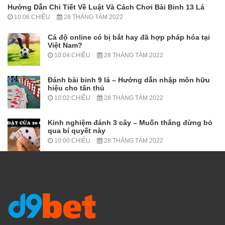
Hướng Dẫn Chi Tiết Về Luật Và Cách Chơi Bài Binh 13 Lá
10:06:CHIỀU
28 THÁNG TÁM 2022
Cá độ online có bị bắt hay đã hợp pháp hóa tại
Việt Nam?
10:04:CHIỀU
28 THÁNG TÁM 2022
Đánh bài binh 9 lá – Hướng dẫn nhập môn hữu
hiệu cho tân thủ
10:02:CHIỀU
28 THÁNG TÁM 2022
Kinh nghiệm đánh 3 cây – Muốn thắng đừng bỏ
qua bí quyết này
10:00:CHIỀU
28 THÁNG TÁM 2022